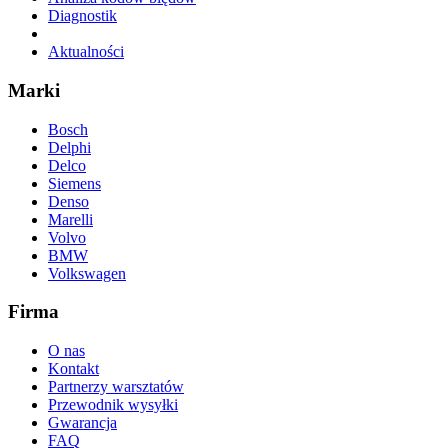
Diagnostik
Aktualności
Marki
Bosch
Delphi
Delco
Siemens
Denso
Marelli
Volvo
BMW
Volkswagen
Firma
O nas
Kontakt
Partnerzy warsztatów
Przewodnik wysyłki
Gwarancja
FAQ