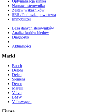
Optymalizacja silnika
Naprawa sterownika
Zestaw wskaźników
SRS / Poduszka powietrzna
Immobilizer
Baza danych sterowników
Analiza kodów błędów
Diagnostik
Aktualności
Marki
Bosch
Delphi
Delco
Siemens
Denso
Marelli
Volvo
BMW
Volkswagen
Firma