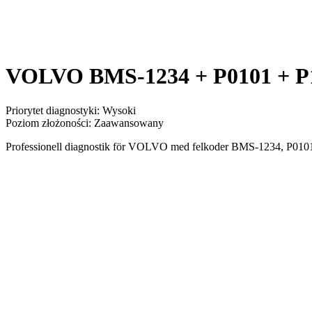
VOLVO BMS-1234 + P0101 + P1
Priorytet diagnostyki
:
Wysoki
Poziom złożoności
:
Zaawansowany
Professionell diagnostik för VOLVO med felkoder BMS-1234, P0101,
Pojazd
VOLVO
Kody
3 jednostki
Typ analizy
Ekspert techniczny