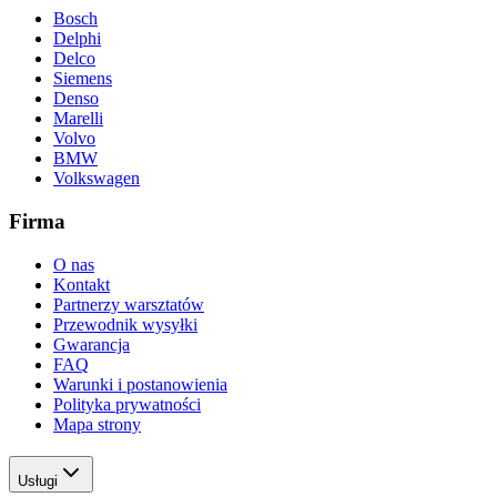
Bosch
Delphi
Delco
Siemens
Denso
Marelli
Volvo
BMW
Volkswagen
Firma
O nas
Kontakt
Partnerzy warsztatów
Przewodnik wysyłki
Gwarancja
FAQ
Warunki i postanowienia
Polityka prywatności
Mapa strony
Usługi