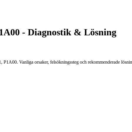
A00 - Diagnostik & Lösning
 P1A00. Vanliga orsaker, felsökningssteg och rekommenderade lösnin