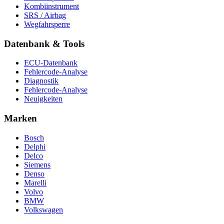
Kombiinstrument
SRS / Airbag
Wegfahrsperre
Datenbank & Tools
ECU-Datenbank
Fehlercode-Analyse
Diagnostik
Fehlercode-Analyse
Neuigkeiten
Marken
Bosch
Delphi
Delco
Siemens
Denso
Marelli
Volvo
BMW
Volkswagen