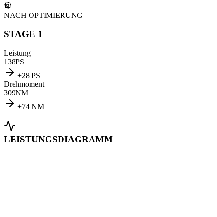
NACH OPTIMIERUNG
STAGE 1
Leistung
138
PS
+
28
PS
Drehmoment
309
NM
+
74
NM
LEISTUNGSDIAGRAMM