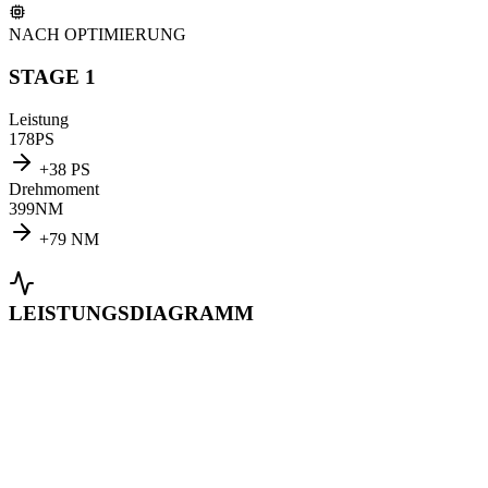
NACH OPTIMIERUNG
STAGE 1
Leistung
178
PS
+
38
PS
Drehmoment
399
NM
+
79
NM
LEISTUNGSDIAGRAMM