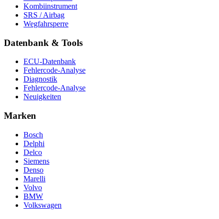
Kombiinstrument
SRS / Airbag
Wegfahrsperre
Datenbank & Tools
ECU-Datenbank
Fehlercode-Analyse
Diagnostik
Fehlercode-Analyse
Neuigkeiten
Marken
Bosch
Delphi
Delco
Siemens
Denso
Marelli
Volvo
BMW
Volkswagen