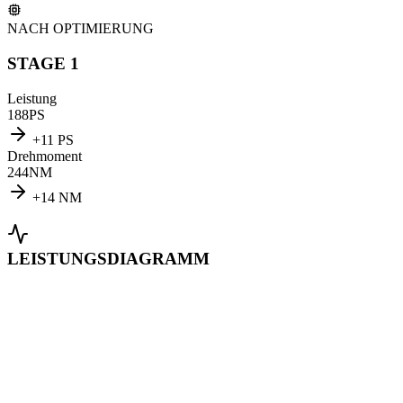
NACH OPTIMIERUNG
STAGE 1
Leistung
188
PS
+
11
PS
Drehmoment
244
NM
+
14
NM
LEISTUNGSDIAGRAMM