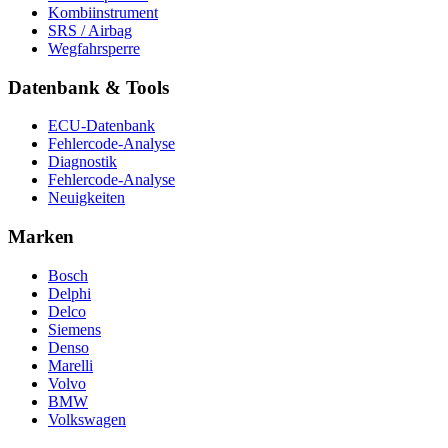
Kombiinstrument
SRS / Airbag
Wegfahrsperre
Datenbank & Tools
ECU-Datenbank
Fehlercode-Analyse
Diagnostik
Fehlercode-Analyse
Neuigkeiten
Marken
Bosch
Delphi
Delco
Siemens
Denso
Marelli
Volvo
BMW
Volkswagen