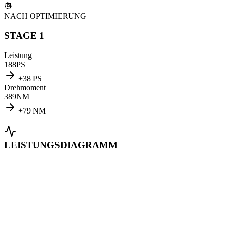
NACH OPTIMIERUNG
STAGE 1
Leistung
188
PS
+
38
PS
Drehmoment
389
NM
+
79
NM
LEISTUNGSDIAGRAMM