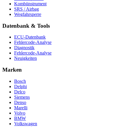
Kombiinstrument
SRS / Airbag
Wegfahrsperre
Datenbank & Tools
ECU-Datenbank
Fehlercode-Analyse
Diagnostik
Fehlercode-Analyse
Neuigkeiten
Marken
Bosch
Delphi
Delco
Siemens
Denso
Marelli
Volvo
BMW
Volkswagen