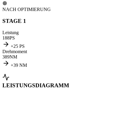
NACH OPTIMIERUNG
STAGE 1
Leistung
188
PS
+
25
PS
Drehmoment
389
NM
+
39
NM
LEISTUNGSDIAGRAMM