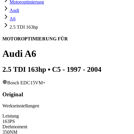
Motoroptimierung
Audi
A6
2.5 TDI 163hp
MOTOROPTIMIERUNG FÜR
Audi
A6
2.5 TDI 163hp
•
C5 - 1997 - 2004
Bosch EDC15VM+
Original
Werkseinstellungen
Leistung
163
PS
Drehmoment
350
NM