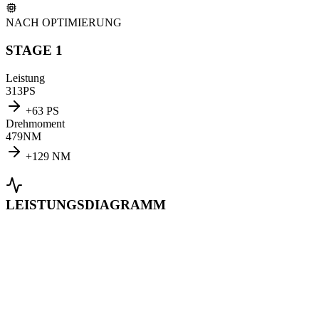
NACH OPTIMIERUNG
STAGE 1
Leistung
313
PS
+
63
PS
Drehmoment
479
NM
+
129
NM
LEISTUNGSDIAGRAMM