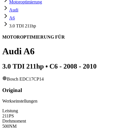
Motoroptimierung
Audi
A6
3.0 TDI 211hp
MOTOROPTIMIERUNG FÜR
Audi
A6
3.0 TDI 211hp
•
C6 - 2008 - 2010
Bosch EDC17CP14
Original
Werkseinstellungen
Leistung
211
PS
Drehmoment
500
NM