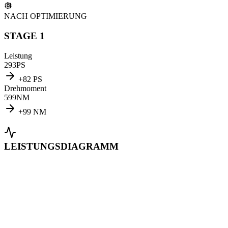
NACH OPTIMIERUNG
STAGE 1
Leistung
293
PS
+
82
PS
Drehmoment
599
NM
+
99
NM
LEISTUNGSDIAGRAMM