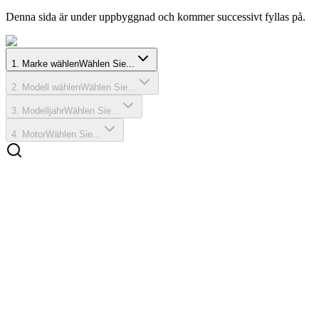
Denna sida är under uppbyggnad och kommer successivt fyllas på.
1
.
Marke wählen
Wählen Sie...
2
.
Modell wählen
Wählen Sie...
3
.
Modelljahr
Wählen Sie...
4
.
Motor
Wählen Sie...