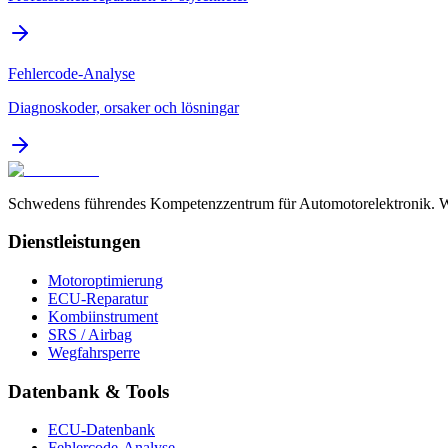
Fehlercode-Analyse
Diagnoskoder, orsaker och lösningar
Schwedens führendes Kompetenzzentrum für Automotorelektronik. Wir
Dienstleistungen
Motoroptimierung
ECU-Reparatur
Kombiinstrument
SRS / Airbag
Wegfahrsperre
Datenbank & Tools
ECU-Datenbank
Fehlercode-Analyse