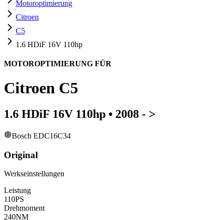
Motoroptimierung
Citroen
C5
1.6 HDiF 16V 110hp
MOTOROPTIMIERUNG FÜR
Citroen
C5
1.6 HDiF 16V 110hp
•
2008 - >
Bosch EDC16C34
Original
Werkseinstellungen
Leistung
110
PS
Drehmoment
240
NM