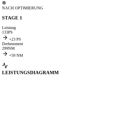
NACH OPTIMIERUNG
STAGE 1
Leistung
133
PS
+
23
PS
Drehmoment
299
NM
+
59
NM
LEISTUNGSDIAGRAMM