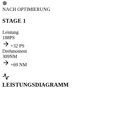
NACH OPTIMIERUNG
STAGE 1
Leistung
188
PS
+
32
PS
Drehmoment
309
NM
+
69
NM
LEISTUNGSDIAGRAMM