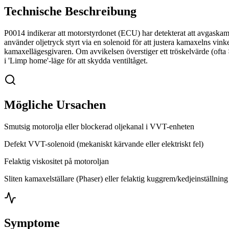
Technische Beschreibung
P0014 indikerar att motorstyrdonet (ECU) har detekterat att avgaskam
använder oljetryck styrt via en solenoid för att justera kamaxelns vi
kamaxellägesgivaren. Om avvikelsen överstiger ett tröskelvärde (ofta 
i 'Limp home'-läge för att skydda ventiltåget.
Mögliche Ursachen
Smutsig motorolja eller blockerad oljekanal i VVT-enheten
Defekt VVT-solenoid (mekaniskt kärvande eller elektriskt fel)
Felaktig viskositet på motoroljan
Sliten kamaxelställare (Phaser) eller felaktig kuggrem/kedjeinställning
Symptome