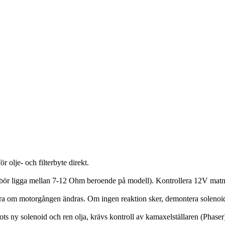
 olje- och filterbyte direkt.
n (bör ligga mellan 7-12 Ohm beroende på modell). Kontrollera 12V matn
ra om motorgången ändras. Om ingen reaktion sker, demontera solenoide
rots ny solenoid och ren olja, krävs kontroll av kamaxelställaren (Phas