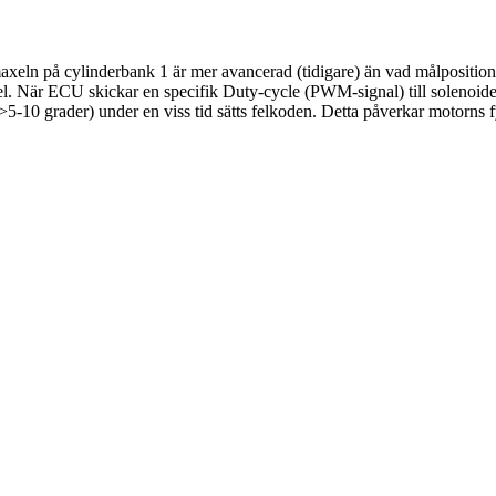
axeln på cylinderbank 1 är mer avancerad (tidigare) än vad målposition
nkel. När ECU skickar en specifik Duty-cycle (PWM-signal) till solenoid
>5-10 grader) under en viss tid sätts felkoden. Detta påverkar motorns f