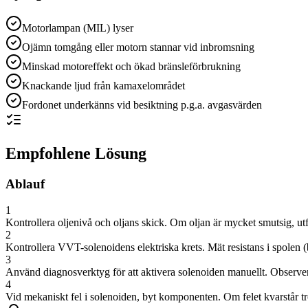
Motorlampan (MIL) lyser
Ojämn tomgång eller motorn stannar vid inbromsning
Minskad motoreffekt och ökad bränsleförbrukning
Knackande ljud från kamaxelområdet
Fordonet underkänns vid besiktning p.g.a. avgasvärden
Empfohlene Lösung
Ablauf
1
Kontrollera oljenivå och oljans skick. Om oljan är mycket smutsig, utför
2
Kontrollera VVT-solenoidens elektriska krets. Mät resistans i spole
3
Använd diagnosverktyg för att aktivera solenoiden manuellt. Observe
4
Vid mekaniskt fel i solenoiden, byt komponenten. Om felet kvarstår t