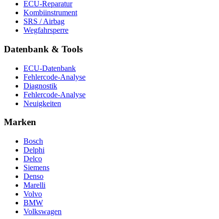
ECU-Reparatur
Kombiinstrument
SRS / Airbag
Wegfahrsperre
Datenbank & Tools
ECU-Datenbank
Fehlercode-Analyse
Diagnostik
Fehlercode-Analyse
Neuigkeiten
Marken
Bosch
Delphi
Delco
Siemens
Denso
Marelli
Volvo
BMW
Volkswagen