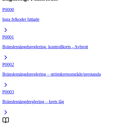
P0000
Inga felkoder hittade
P0001
Bränslemängdsreglering, kontrollkrets - Avbrott
P0002
Bränslemängdsreglering – strömkretsområde/prestanda
P0003
Bränslemängdreglering – krets låg