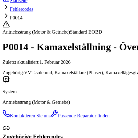
Startseite
Fehlercodes
P0014
Antriebsstrang (Motor & Getriebe)
Standard EOBD
P0014 - Kamaxelställning - Över
Zuletzt aktualisiert
:
1. Februar 2026
Zugehörig:
VVT-solenoid, Kamaxelställare (Phaser), Kamaxellägesgiv
System
Antriebsstrang (Motor & Getriebe)
Kontaktieren Sie uns
Passende Reparatur finden
Zugehörige Fehlercodes