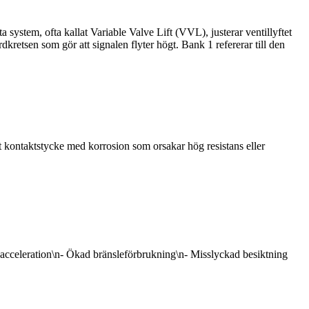
ystem, ofta kallat Variable Valve Lift (VVL), justerar ventillyftet
ordkretsen som gör att signalen flyter högt. Bank 1 refererar till den
t kontaktstycke med korrosion som orsakar hög resistans eller
cceleration\n- Ökad bränsleförbrukning\n- Misslyckad besiktning