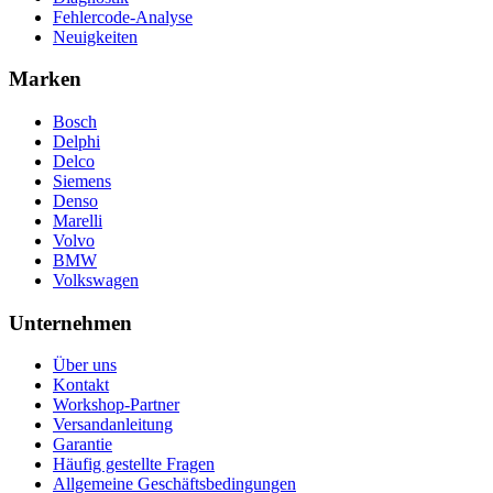
Fehlercode-Analyse
Neuigkeiten
Marken
Bosch
Delphi
Delco
Siemens
Denso
Marelli
Volvo
BMW
Volkswagen
Unternehmen
Über uns
Kontakt
Workshop-Partner
Versandanleitung
Garantie
Häufig gestellte Fragen
Allgemeine Geschäftsbedingungen