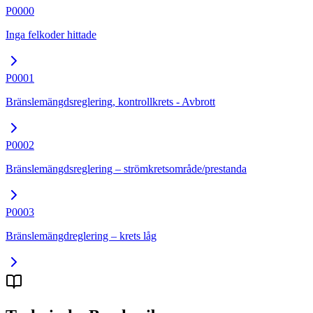
P0000
Inga felkoder hittade
P0001
Bränslemängdsreglering, kontrollkrets - Avbrott
P0002
Bränslemängdsreglering – strömkretsområde/prestanda
P0003
Bränslemängdreglering – krets låg