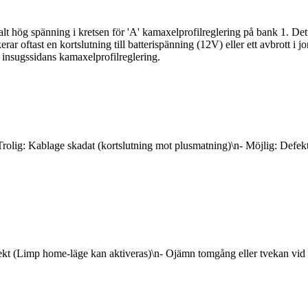
ög spänning i kretsen för 'A' kamaxelprofilreglering på bank 1. Detta s
rar oftast en kortslutning till batterispänning (12V) eller ett avbrott i j
ll insugssidans kamaxelprofilreglering.
- Trolig: Kablage skadat (kortslutning mot plusmatning)\n- Möjlig: Defek
t (Limp home-läge kan aktiveras)\n- Ojämn tomgång eller tvekan vid a