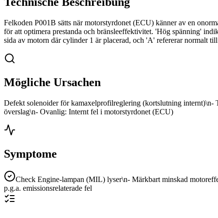
Technische Beschreibung
Felkoden P001B sätts när motorstyrdonet (ECU) känner av en onormalt h
för att optimera prestanda och bränsleeffektivitet. 'Hög spänning' indike
sida av motorn där cylinder 1 är placerad, och 'A' refererar normalt ti
Mögliche Ursachen
Defekt solenoider för kamaxelprofilreglering (kortslutning internt)\n
överslag\n- Ovanlig: Internt fel i motorstyrdonet (ECU)
Symptome
Check Engine-lampan (MIL) lyser\n- Märkbart minskad motoreffek
p.g.a. emissionsrelaterade fel