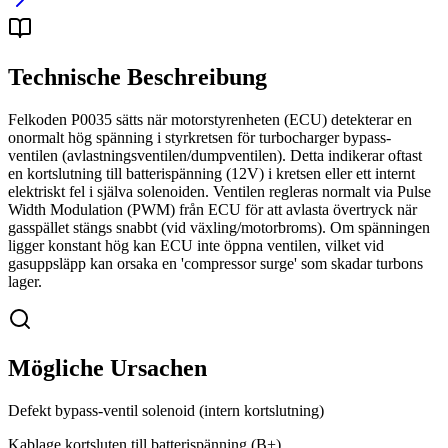
Technische Beschreibung
Felkoden P0035 sätts när motorstyrenheten (ECU) detekterar en
onormalt hög spänning i styrkretsen för turbocharger bypass-
ventilen (avlastningsventilen/dumpventilen). Detta indikerar oftast
en kortslutning till batterispänning (12V) i kretsen eller ett internt
elektriskt fel i själva solenoiden. Ventilen regleras normalt via Pulse
Width Modulation (PWM) från ECU för att avlasta övertryck när
gasspället stängs snabbt (vid växling/motorbroms). Om spänningen
ligger konstant hög kan ECU inte öppna ventilen, vilket vid
gasuppsläpp kan orsaka en 'compressor surge' som skadar turbons
lager.
Mögliche Ursachen
Defekt bypass-ventil solenoid (intern kortslutning)
Kablage kortsluten till batterispänning (B+)