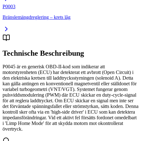
P0003
Bränslemängdreglering – krets låg
Technische Beschreibung
P0045 är en generisk OBD-II-kod som indikerar att
motorstyrenheten (ECU) har detekterat ett avbrott (Open Circuit) i
den elektriska kretsen till laddtrycksstyrningen (solenoid A). Detta
kan gälla antingen en konventionell magnetventil eller ställdonet för
variabel turbogeometri (VNT/VGT). Systemet fungerar genom
pulsviddsmodulering (PWM) där ECU skickar en duty-cycle-signal
för att reglera laddtrycket. Om ECU skickar en signal men inte ser
det förväntade spänningsfallet eller strömstyrkan, sätts koden. Denna
kontroll sker ofta via en 'high-side driver' i ECU som kan detektera
impedansförändringar. Vid ett aktivt fel försätts fordonet omedelbart
i 'Limp Home Mode' för att skydda motorn mot okontrollerat
övertryck.