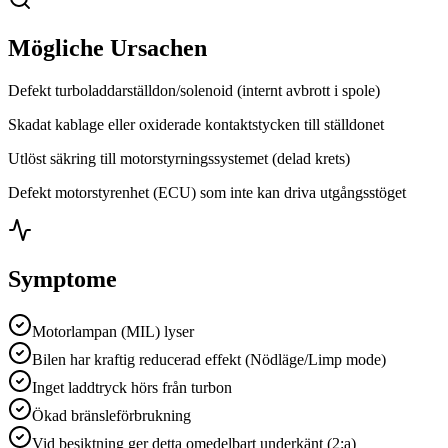
Mögliche Ursachen
Defekt turboladdarställdon/solenoid (internt avbrott i spole)
Skadat kablage eller oxiderade kontaktstycken till ställdonet
Utlöst säkring till motorstyrningssystemet (delad krets)
Defekt motorstyrenhet (ECU) som inte kan driva utgångsstöget
Symptome
Motorlampan (MIL) lyser
Bilen har kraftig reducerad effekt (Nödläge/Limp mode)
Inget laddtryck hörs från turbon
Ökad bränsleförbrukning
Vid besiktning ger detta omedelbart underkänt (2:a)