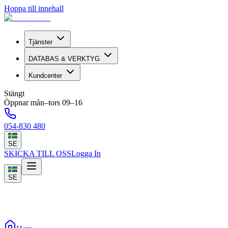
Hoppa till innehall
Tjänster
DATABAS & VERKTYG
Kundcenter
Stängt
Öppnar mån–tors 09–16
054-830 480
SE
SKICKA TILL OSS
Logga In
SE