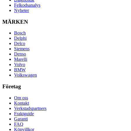
Felkodsanalys
Nyheter
MÄRKEN
Bosch
Delphi
Delco
Siemens
Denso
Marelli
Volvo
BMW
Volkswagen
Företag
Om oss
Kontakt
Verkstadspartners
Fraktguide
Garanti
FAQ
Köpvillkor