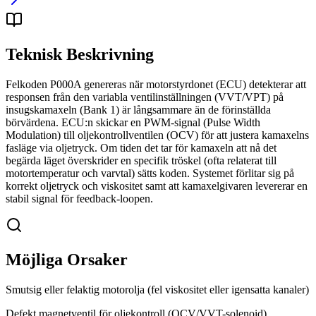
Teknisk Beskrivning
Felkoden P000A genereras när motorstyrdonet (ECU) detekterar att
responsen från den variabla ventilinställningen (VVT/VPT) på
insugskamaxeln (Bank 1) är långsammare än de förinställda
börvärdena. ECU:n skickar en PWM-signal (Pulse Width
Modulation) till oljekontrollventilen (OCV) för att justera kamaxelns
fasläge via oljetryck. Om tiden det tar för kamaxeln att nå det
begärda läget överskrider en specifik tröskel (ofta relaterat till
motortemperatur och varvtal) sätts koden. Systemet förlitar sig på
korrekt oljetryck och viskositet samt att kamaxelgivaren levererar en
stabil signal för feedback-loopen.
Möjliga Orsaker
Smutsig eller felaktig motorolja (fel viskositet eller igensatta kanaler)
Defekt magnetventil för oljekontroll (OCV/VVT-solenoid)