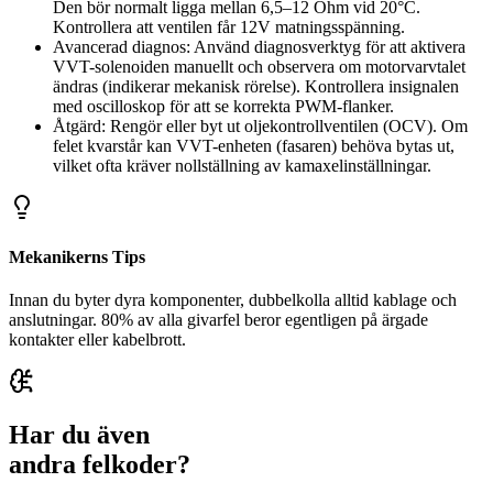
Den bör normalt ligga mellan 6,5–12 Ohm vid 20°C.
Kontrollera att ventilen får 12V matningsspänning.
Avancerad diagnos: Använd diagnosverktyg för att aktivera
VVT-solenoiden manuellt och observera om motorvarvtalet
ändras (indikerar mekanisk rörelse). Kontrollera insignalen
med oscilloskop för att se korrekta PWM-flanker.
Åtgärd: Rengör eller byt ut oljekontrollventilen (OCV). Om
felet kvarstår kan VVT-enheten (fasaren) behöva bytas ut,
vilket ofta kräver nollställning av kamaxelinställningar.
Mekanikerns Tips
Innan du byter dyra komponenter, dubbelkolla alltid kablage och
anslutningar. 80% av alla givarfel beror egentligen på ärgade
kontakter eller kabelbrott.
Har du även
andra felkoder?