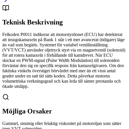
Teknisk Beskrivning
Felkoden P0011 indikerar att motorstyrdonet (ECU) har detekterat
att insugskamaxeln på Bank 1 står i ett mer avancerat (tidigare) läge
än vad som begärts. Systemet för variabel ventilinställning
(VVT/VCT) använder oljetryck styrt via en magnetventil (solenoid)
för att rotera kamaxeln i förhållande till kamdrevet. När ECU
skickar en PWM-signal (Pulse Width Modulation) till solenoiden
förväntar den sig en specifik respons från kamaxelgivaren. Om den
faktiska vinkeln överstiger börvärdet med mer än ett visst antal
grader under en satt tid sätts koden. Detta påverkar motorns
volumetriska verkningsgrad och kan leda till sämre prestanda och
ökade utsläpp.
Möjliga Orsaker
Gammel, smutsig eller felaktig viskositet på motoroljan som sätter
igen VVT-solenoiden