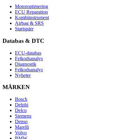
Motoroptimering
ECU Reparation
Kombiinstrument
Airbag & SRS
Startspärr
Databas & DTC
ECU-databas
Felkodsanalys
Diagnostik
Felkodsanalys
Nyheter
MÄRKEN
Bosch
Delphi
Delco
Siemens
Denso
Marelli
Volvo
BMW