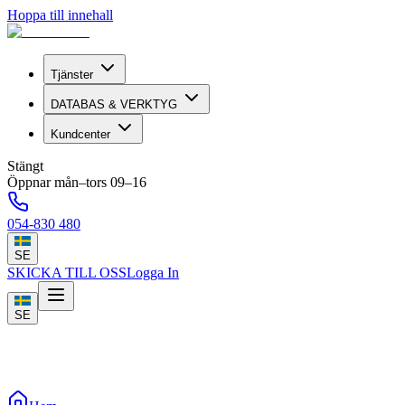
Hoppa till innehall
Tjänster
DATABAS & VERKTYG
Kundcenter
Stängt
Öppnar mån–tors 09–16
054-830 480
SE
SKICKA TILL OSS
Logga In
SE