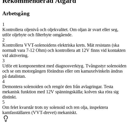
Rekommenderad Åtgärd
Arbetsgång
1
Kontrollera oljenivå och oljekvalitet. Om oljan är svart eller seg,
utför oljebyte och filterbyte omgående.
2
Kontrollera VVT-solenoidens elektriska krets. Mät resistans (ska
normalt vara 7-12 Ohm) och kontrollera att 12V finns vid kontakten
vid aktivering.
3
Utför ett komponenttest med diagnosverktyg. Tvångsstyr solenoiden
och se om motorgången förändras eller om kamaxelvinkeln ändras
på datalistan.
4
Demontera solenoiden och rengör den från avlagringar. Testa
mekanisk funktion med 12V spänningskälla; kolven ska röra sig
distinkt.
5
Om felet kvarstår trots ny solenoid och ren olja, inspektera
kamfasställaren (VVT-drevet) mekaniskt.