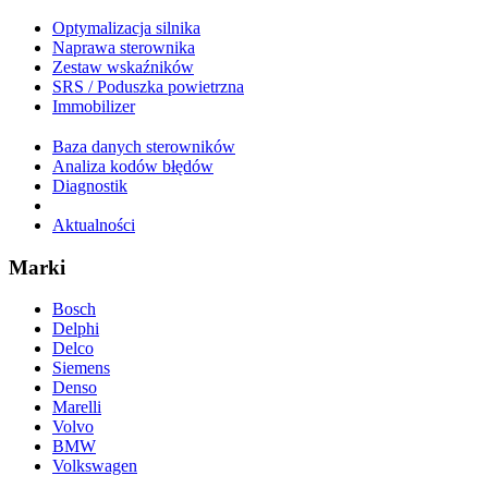
Optymalizacja silnika
Naprawa sterownika
Zestaw wskaźników
SRS / Poduszka powietrzna
Immobilizer
Baza danych sterowników
Analiza kodów błędów
Diagnostik
Aktualności
Marki
Bosch
Delphi
Delco
Siemens
Denso
Marelli
Volvo
BMW
Volkswagen