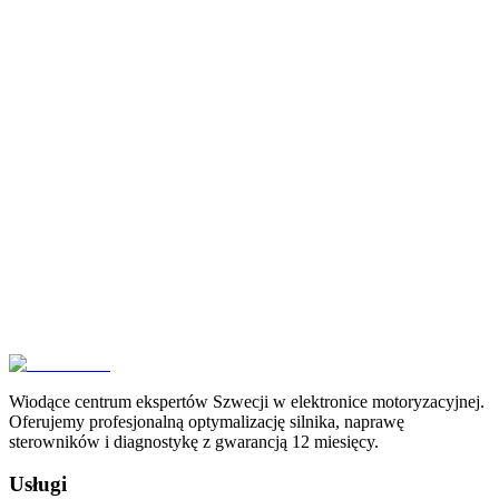
P242B
Doświadczenie w Karlstad
Diagnozujemy i naprawiamy zaawansowaną elektronikę
motoryzacyjną na poziomie komponentów.
Skontaktuj się z nami
Wiodące centrum ekspertów Szwecji w elektronice motoryzacyjnej.
Oferujemy profesjonalną optymalizację silnika, naprawę
sterowników i diagnostykę z gwarancją 12 miesięcy.
Usługi