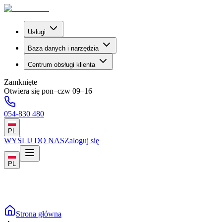
Usługi
Baza danych i narzędzia
Centrum obsługi klienta
Zamknięte
Otwiera się pon–czw 09–16
054-830 480
PL
WYŚLIJ DO NAS
Zaloguj się
PL
Strona główna