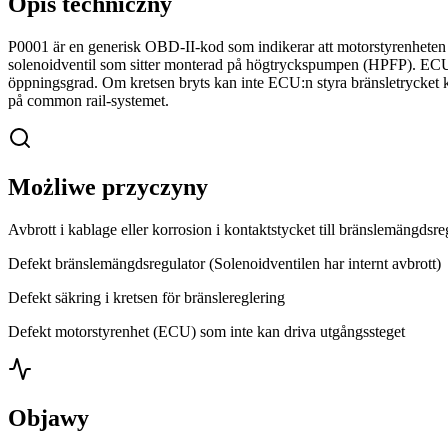
Opis techniczny
P0001 är en generisk OBD-II-kod som indikerar att motorstyrenheten (E
solenoidventil som sitter monterad på högtryckspumpen (HPFP). ECU:
öppningsgrad. Om kretsen bryts kan inte ECU:n styra bränsletrycket korr
på common rail-systemet.
Możliwe przyczyny
Avbrott i kablage eller korrosion i kontaktstycket till bränslemängdsre
Defekt bränslemängdsregulator (Solenoidventilen har internt avbrott)
Defekt säkring i kretsen för bränslereglering
Defekt motorstyrenhet (ECU) som inte kan driva utgångssteget
Objawy