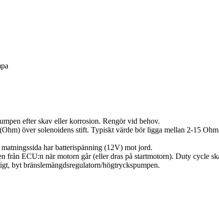
mpa
pumpen efter skav eller korrosion. Rengör vid behov.
 (Ohm) över solenoidens stift. Typiskt värde bör ligga mellan 2-15 Ohm 
matningssida har batterispänning (12V) mot jord.
från ECU:n när motorn går (eller dras på startmotorn). Duty cycle ska 
tigt, byt bränslemängdsregulatorn/högtryckspumpen.