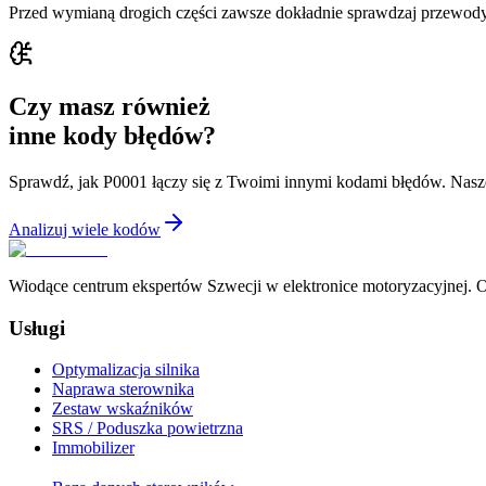
Przed wymianą drogich części zawsze dokładnie sprawdzaj przewody
Czy masz również
inne kody błędów?
Sprawdź, jak P0001 łączy się z Twoimi innymi kodami błędów. Nasz
Analizuj wiele kodów
Wiodące centrum ekspertów Szwecji w elektronice motoryzacyjnej. Of
Usługi
Optymalizacja silnika
Naprawa sterownika
Zestaw wskaźników
SRS / Poduszka powietrzna
Immobilizer