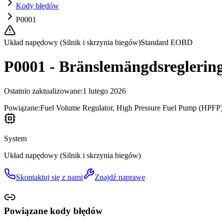
Kody błędów
P0001
Układ napędowy (Silnik i skrzynia biegów)
Standard EOBD
P0001 - Bränslemängdsreglering,
Ostatnio zaktualizowane
:
1 lutego 2026
Powiązane:
Fuel Volume Regulator, High Pressure Fuel Pump (HPFP)
System
Układ napędowy (Silnik i skrzynia biegów)
Skontaktuj się z nami
Znajdź naprawę
Powiązane kody błędów