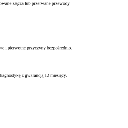
dowane złącza lub przerwane przewody.
we i pierwotne przyczyny bezpośrednio.
diagnostykę z gwarancją 12 miesięcy.