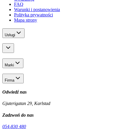
FAQ
Warunki i postanowienia
Polityka prywatności
Mapa strony
Usługi
Marki
Firma
Odwiedź nas
Gjuterigatan 29, Karlstad
Zadzwoń do nas
054-830 480