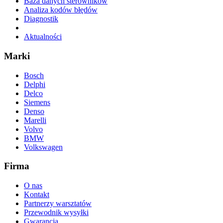
Baza danych sterowników
Analiza kodów błędów
Diagnostik
Aktualności
Marki
Bosch
Delphi
Delco
Siemens
Denso
Marelli
Volvo
BMW
Volkswagen
Firma
O nas
Kontakt
Partnerzy warsztatów
Przewodnik wysyłki
Gwarancja