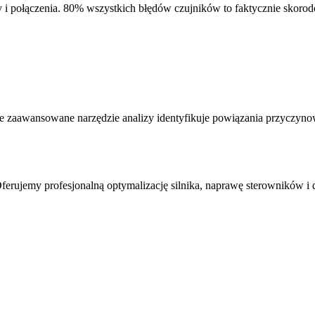
 i połączenia. 80% wszystkich błędów czujników to faktycznie skoro
e zaawansowane narzędzie analizy identyfikuje powiązania przyczyno
erujemy profesjonalną optymalizację silnika, naprawę sterowników i 