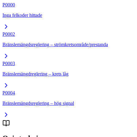
P0000
Inga felkoder hittade
P0002
Bränslemängdsreglering – strömkretsområde/prestanda
P0003
Bränslemängdreglering – krets låg
P0004
Bränslemängdsreglering – hög signal