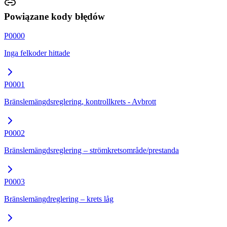
Powiązane kody błędów
P0000
Inga felkoder hittade
P0001
Bränslemängdsreglering, kontrollkrets - Avbrott
P0002
Bränslemängdsreglering – strömkretsområde/prestanda
P0003
Bränslemängdreglering – krets låg