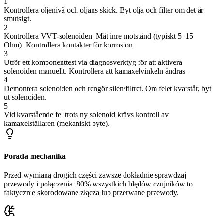
1
Kontrollera oljenivå och oljans skick. Byt olja och filter om det är
smutsigt.
2
Kontrollera VVT-solenoiden. Mät inre motstånd (typiskt 5–15
Ohm). Kontrollera kontakter för korrosion.
3
Utför ett komponenttest via diagnosverktyg för att aktivera
solenoiden manuellt. Kontrollera att kamaxelvinkeln ändras.
4
Demontera solenoiden och rengör silen/filtret. Om felet kvarstår, byt
ut solenoiden.
5
Vid kvarstående fel trots ny solenoid krävs kontroll av
kamaxelställaren (mekaniskt byte).
Porada mechanika
Przed wymianą drogich części zawsze dokładnie sprawdzaj
przewody i połączenia. 80% wszystkich błędów czujników to
faktycznie skorodowane złącza lub przerwane przewody.