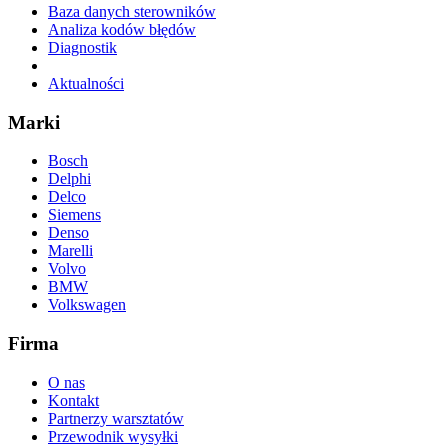
Baza danych sterowników
Analiza kodów błędów
Diagnostik
Aktualności
Marki
Bosch
Delphi
Delco
Siemens
Denso
Marelli
Volvo
BMW
Volkswagen
Firma
O nas
Kontakt
Partnerzy warsztatów
Przewodnik wysyłki