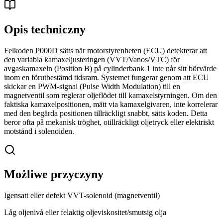
Opis techniczny
Felkoden P000D sätts när motorstyrenheten (ECU) detekterar att
den variabla kamaxeljusteringen (VVT/Vanos/VTC) för
avgaskamaxeln (Position B) på cylinderbank 1 inte når sitt börvärde
inom en förutbestämd tidsram. Systemet fungerar genom att ECU
skickar en PWM-signal (Pulse Width Modulation) till en
magnetventil som reglerar oljeflödet till kamaxelstyrningen. Om den
faktiska kamaxelpositionen, mätt via kamaxelgivaren, inte korrelerar
med den begärda positionen tillräckligt snabbt, sätts koden. Detta
beror ofta på mekanisk tröghet, otillräckligt oljetryck eller elektriskt
motstånd i solenoiden.
Możliwe przyczyny
Igensatt eller defekt VVT-solenoid (magnetventil)
Låg oljenivå eller felaktig oljeviskositet/smutsig olja