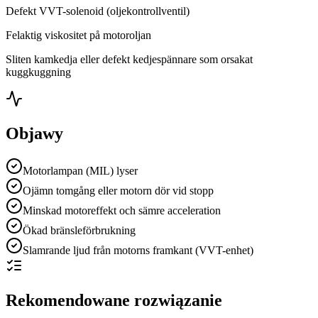
Defekt VVT-solenoid (oljekontrollventil)
Felaktig viskositet på motoroljan
Sliten kamkedja eller defekt kedjespännare som orsakat
kuggkuggning
Objawy
Motorlampan (MIL) lyser
Ojämn tomgång eller motorn dör vid stopp
Minskad motoreffekt och sämre acceleration
Ökad bränsleförbrukning
Slamrande ljud från motorns framkant (VVT-enhet)
Rekomendowane rozwiązanie