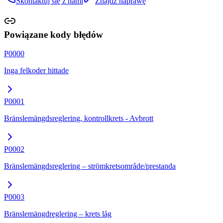
Skontaktuj się z nami
Znajdź naprawę
Powiązane kody błędów
P0000
Inga felkoder hittade
P0001
Bränslemängdsreglering, kontrollkrets - Avbrott
P0002
Bränslemängdsreglering – strömkretsområde/prestanda
P0003
Bränslemängdreglering – krets låg