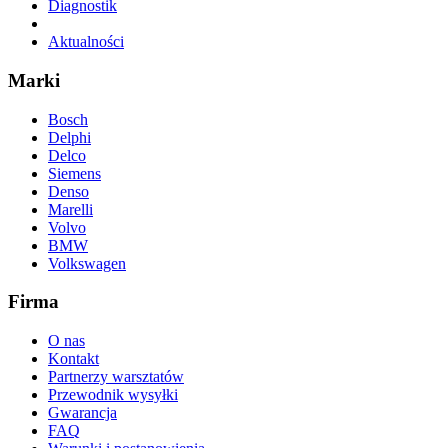
Diagnostik
Aktualności
Marki
Bosch
Delphi
Delco
Siemens
Denso
Marelli
Volvo
BMW
Volkswagen
Firma
O nas
Kontakt
Partnerzy warsztatów
Przewodnik wysyłki
Gwarancja
FAQ