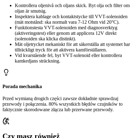
Kontrollera oljenivå och oljans skick. Byt olja och filter om
oljan är smutsig.
Inspektera kablage och kontaktstycke till VVT-solenoiden
(mät motstånd: ska normalt vara 7-12 Ohm vid 20°C).
Funktionstesta VVT-solenoiden med diagnosverktyg
(aktiveringstest) eller genom att applicera 12V direkt
(solenoiden ska klicka distinkt).
Mät oljetrycket mekaniskt för att säkerställa att systemet har
tillräckligt tryck för att aktivera kamförställaren.
Vid kvarstående fel, byt VVT-solenoid eller kontrollera
kamkedjans sträckning.
Porada mechanika
Przed wymianą drogich części zawsze dokładnie sprawdzaj
przewody i połączenia. 80% wszystkich błędów czujników to
faktycznie skorodowane złącza lub przerwane przewody.
Czy masz również