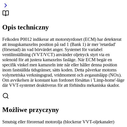
Opis techniczny
Felkoden P0012 indikerar att motorstyrdonet (ECM) har detekterat
att insugskamaxelns position på rad 1 (Bank 1) är mer 'retardad'
(försenad) än vad börvärdet anger. Systemet för variabel
ventilinställning (VVT/VCT) använder oljetryck styrt via en
solenoid för att justera kamaxelns fasläge. När ECM begär en
specifik vinkel men kamaxeln inte når eller håller denna position
inom fastställda tidsgränser, sätts koden. Detta påverkar motorns
volymetriska verkningsgrad, vridmoment och avgasutsläpp (NOx).
Om avvikelsen är konstant kan fordonet försättas i 'Limp-home'-läge
där VVT-systemet deaktiveras för att förhindra mekaniska skador.
Możliwe przyczyny
Smutsig eller förorenad motorolja (blockerar VVT-oljekanaler)