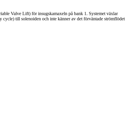
riable Valve Lift) för insugskamaxeln på bank 1. Systemet växlar
 cycle) till solenoiden och inte känner av det förväntade strömflödet