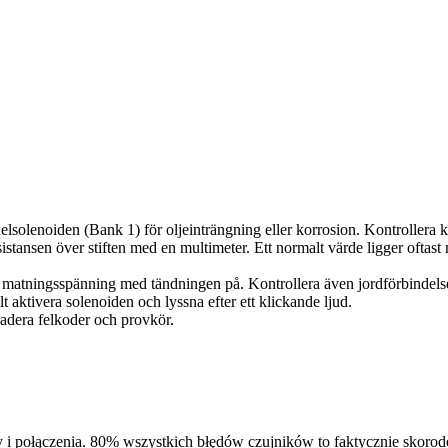
enoiden (Bank 1) för oljeinträngning eller korrosion. Kontrollera k
n över stiften med en multimeter. Ett normalt värde ligger oftast 
tningsspänning med tändningen på. Kontrollera även jordförbindels
tivera solenoiden och lyssna efter ett klickande ljud.
adera felkoder och provkör.
 i połączenia. 80% wszystkich błędów czujników to faktycznie skoro