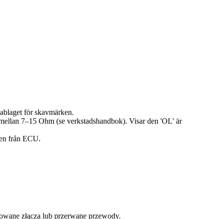
ablaget för skavmärken.
mellan 7–15 Ohm (se verkstadshandbok). Visar den 'OL' är
en från ECU.
dowane złącza lub przerwane przewody.