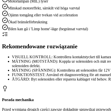
Motorlampan (MIL) lyser
Minskad motoreffekt, särskilt vid höga varvtal
Ojämn tomgång eller tvekan vid acceleration
Ökad bränsleförbrukning
Bilen kan gå i 'Limp home'-läge (begränsat varvtal)
Rekomendowane rozwiązanie
VISUELL KONTROLL: Kontrollera kontaktstycket till kamaxelsol
MÄTNING (MOTSTÅND): Koppla ur solenoiden och mät resistanse
solenoiden defekt.
MÄTNING (SPÄNNING): Kontrollera att solenoiden får 12V ma
FUNKTIONSTEST: Använd ett diagnosverktyg för att manuellt ak
ÅTGÄRD: Byt solenoiden eller reparera kablaget vid behov. R
Porada mechanika
Przed wymianą drogich części zawsze dokładnie sprawdzaj przewody