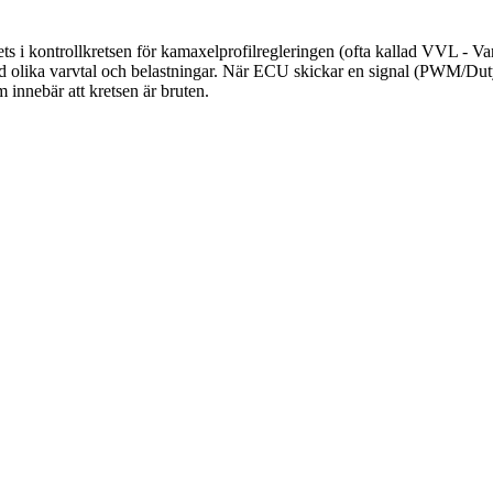
s i kontrollkretsen för kamaxelprofilregleringen (ofta kallad VVL - Va
vid olika varvtal och belastningar. När ECU skickar en signal (PWM/Duty
m innebär att kretsen är bruten.