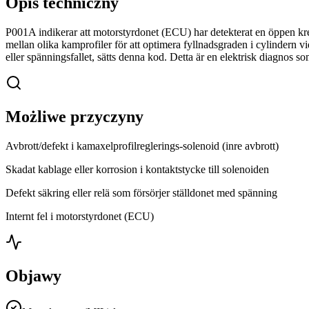
Opis techniczny
P001A indikerar att motorstyrdonet (ECU) har detekterat en öppen kret
mellan olika kamprofiler för att optimera fyllnadsgraden i cylindern 
eller spänningsfallet, sätts denna kod. Detta är en elektrisk diagnos so
Możliwe przyczyny
Avbrott/defekt i kamaxelprofilreglerings-solenoid (inre avbrott)
Skadat kablage eller korrosion i kontaktstycke till solenoiden
Defekt säkring eller relä som försörjer ställdonet med spänning
Internt fel i motorstyrdonet (ECU)
Objawy