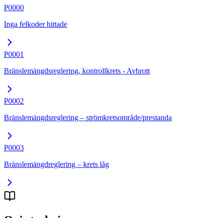
P0000
Inga felkoder hittade
P0001
Bränslemängdsreglering, kontrollkrets - Avbrott
P0002
Bränslemängdsreglering – strömkretsområde/prestanda
P0003
Bränslemängdreglering – krets låg