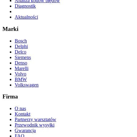
Analiza kodów błędów
Diagnostik
Aktualności
Marki
Bosch
Delphi
Delco
Siemens
Denso
Marelli
Volvo
BMW
Volkswagen
Firma
O nas
Kontakt
Partnerzy warsztatów
Przewodnik wysyłki
Gwarancja
FAQ