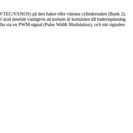
T/VTEC/VANOS) på den bakre eller vänstra cylinderraden (Bank 2).
'-kod innebär vanligtvis att kretsen är kortsluten till batterispänning
r ofta via en PWM-signal (Pulse Width Modulation), och när signalen