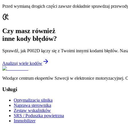
Przed wymianą drogich części zawsze dokładnie sprawdzaj przewody
Czy masz również
inne kody błędów?
Sprawdź, jak P002D łączy się z Twoimi innymi kodami błędów. Nasz
Analizuj wiele kodów
Wiodące centrum ekspertów Szwecji w elektronice motoryzacyjnej. Of
Usługi
Optymalizacja silnika
Naprawa sterownika
Zestaw wskaźników
SRS / Poduszka powietrzna
Immobilizer