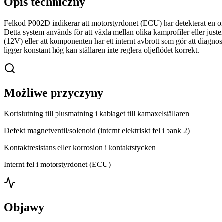
Opis techniczny
Felkod P002D indikerar att motorstyrdonet (ECU) har detekterat en 
Detta system används för att växla mellan olika kamprofiler eller justera
(12V) eller att komponenten har ett internt avbrott som gör att diagn
ligger konstant hög kan ställaren inte reglera oljeflödet korrekt.
Możliwe przyczyny
Kortslutning till plusmatning i kablaget till kamaxelställaren
Defekt magnetventil/solenoid (internt elektriskt fel i bank 2)
Kontaktresistans eller korrosion i kontaktstycken
Internt fel i motorstyrdonet (ECU)
Objawy