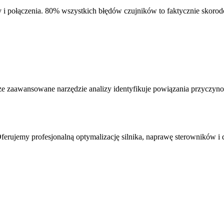
 i połączenia. 80% wszystkich błędów czujników to faktycznie skoro
e zaawansowane narzędzie analizy identyfikuje powiązania przyczyno
erujemy profesjonalną optymalizację silnika, naprawę sterowników i 