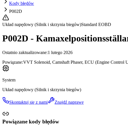
Kody błędów
P002D
Układ napędowy (Silnik i skrzynia biegów)
Standard EOBD
P002D - Kamaxelpositionsställar
Ostatnio zaktualizowane
:
1 lutego 2026
Powiązane:
VVT Solenoid, Camshaft Phaser, ECU (Engine Control Uni
System
Układ napędowy (Silnik i skrzynia biegów)
Skontaktuj się z nami
Znajdź naprawę
Powiązane kody błędów