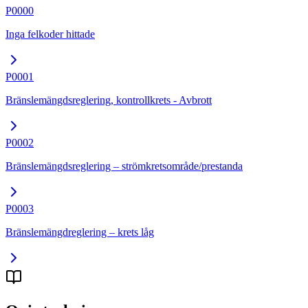
P0000
Inga felkoder hittade
P0001
Bränslemängdsreglering, kontrollkrets - Avbrott
P0002
Bränslemängdsreglering – strömkretsområde/prestanda
P0003
Bränslemängdreglering – krets låg