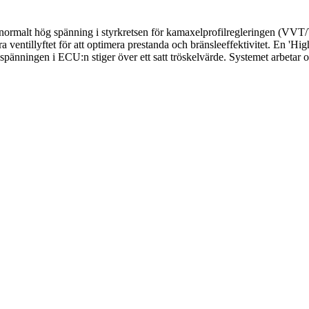
onormalt hög spänning i styrkretsen för kamaxelprofilregleringen (VV
 ventillyftet för att optimera prestanda och bränsleeffektivitet. En 'High
osspänningen i ECU:n stiger över ett satt tröskelvärde. Systemet arbeta