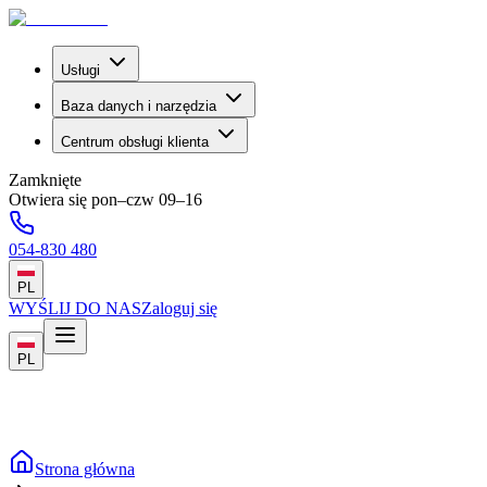
Usługi
Baza danych i narzędzia
Centrum obsługi klienta
Zamknięte
Otwiera się pon–czw 09–16
054-830 480
PL
WYŚLIJ DO NAS
Zaloguj się
PL
Strona główna