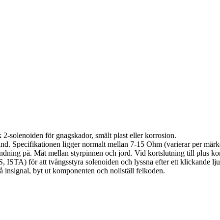
k 2-solenoiden för gnagskador, smält plast eller korrosion.
d. Specifikationen ligger normalt mellan 7-15 Ohm (varierar per märke
ändning på. Mät mellan styrpinnen och jord. Vid kortslutning till plus
ISTA) för att tvångsstyra solenoiden och lyssna efter ett klickande lju
å insignal, byt ut komponenten och nollställ felkoden.