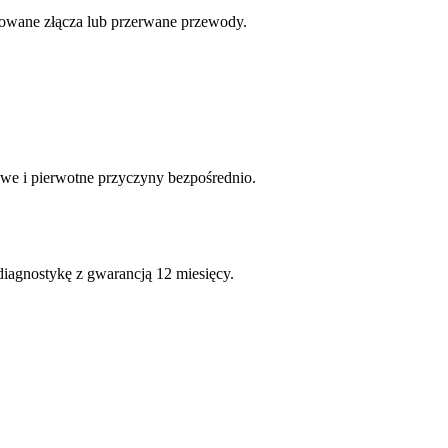
dowane złącza lub przerwane przewody.
we i pierwotne przyczyny bezpośrednio.
diagnostykę z gwarancją 12 miesięcy.