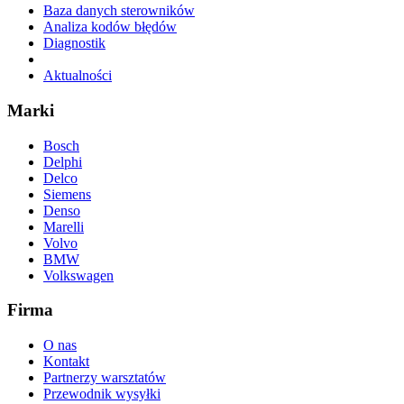
Baza danych sterowników
Analiza kodów błędów
Diagnostik
Aktualności
Marki
Bosch
Delphi
Delco
Siemens
Denso
Marelli
Volvo
BMW
Volkswagen
Firma
O nas
Kontakt
Partnerzy warsztatów
Przewodnik wysyłki