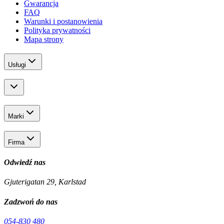
Gwarancja
FAQ
Warunki i postanowienia
Polityka prywatności
Mapa strony
Usługi
Marki
Firma
Odwiedź nas
Gjuterigatan 29, Karlstad
Zadzwoń do nas
054-830 480