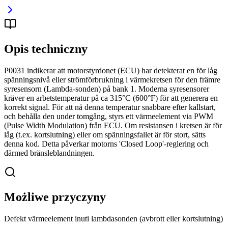
Opis techniczny
P0031 indikerar att motorstyrdonet (ECU) har detekterat en för låg
spänningsnivå eller strömförbrukning i värmekretsen för den främre
syresensorn (Lambda-sonden) på bank 1. Moderna syresensorer
kräver en arbetstemperatur på ca 315°C (600°F) för att generera en
korrekt signal. För att nå denna temperatur snabbare efter kallstart,
och behålla den under tomgång, styrs ett värmeelement via PWM
(Pulse Width Modulation) från ECU. Om resistansen i kretsen är för
låg (t.ex. kortslutning) eller om spänningsfallet är för stort, sätts
denna kod. Detta påverkar motorns 'Closed Loop'-reglering och
därmed bränsleblandningen.
Możliwe przyczyny
Defekt värmeelement inuti lambdasonden (avbrott eller kortslutning)