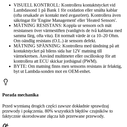
VISUELL KONTROLL: Kontrollera kontaktstycket vid
Lambdasond 1 på Bank 1 för oxidation eller smälta kablar
(ofta orsakade av kontakt med avgasröret). Kontrollera även
säkringar för 'Engine Management' eller 'Heated Sensors'.
MÄTNING RESISTANS: Koppla ur sensorn och mät
resistansen över värmestiften (vanligtvis de två kablarna med
samma färg, ofta vita). Ett normalt värde är ca 10–20 Ohm.
Om oändlig resistans (O.L.) är sensorn defekt.
MÄTNING SPÄNNING: Kontrollera med tändning på att
kontaktstycket på bilens sida har 12V matning till
värmekretsen. Använd multimeter eller oscilloskop för att
kontrollera att ECU skickar jordsignal (PWM).
BYTE: Om matning finns men sensorns resistans är felaktig,
byt ut Lambda-sonden mot en OEM-enhet.
Porada mechanika
Przed wymianą drogich części zawsze dokładnie sprawdzaj
przewody i połączenia. 80% wszystkich błędów czujników to
faktycznie skorodowane złącza lub przerwane przewody.