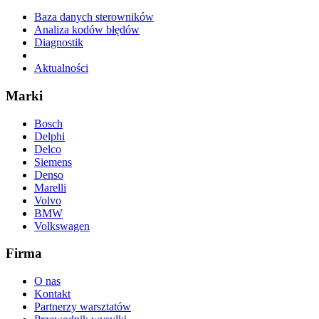
Baza danych sterowników
Analiza kodów błędów
Diagnostik
Aktualności
Marki
Bosch
Delphi
Delco
Siemens
Denso
Marelli
Volvo
BMW
Volkswagen
Firma
O nas
Kontakt
Partnerzy warsztatów