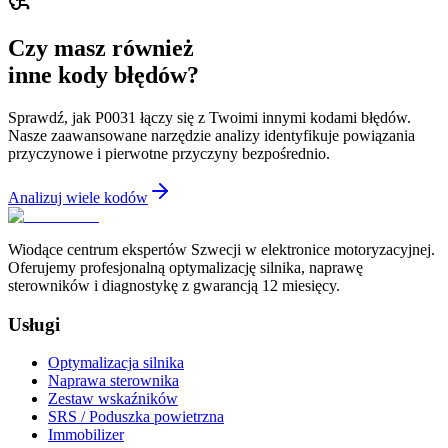
Czy masz również
inne kody błędów?
Sprawdź, jak P0031 łączy się z Twoimi innymi kodami błędów.
Nasze zaawansowane narzędzie analizy identyfikuje powiązania
przyczynowe i pierwotne przyczyny bezpośrednio.
Analizuj wiele kodów
Wiodące centrum ekspertów Szwecji w elektronice motoryzacyjnej.
Oferujemy profesjonalną optymalizację silnika, naprawę
sterowników i diagnostykę z gwarancją 12 miesięcy.
Usługi
Optymalizacja silnika
Naprawa sterownika
Zestaw wskaźników
SRS / Poduszka powietrzna
Immobilizer