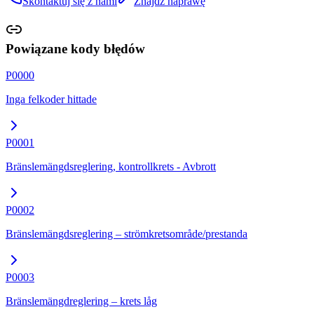
Skontaktuj się z nami
Znajdź naprawę
Powiązane kody błędów
P0000
Inga felkoder hittade
P0001
Bränslemängdsreglering, kontrollkrets - Avbrott
P0002
Bränslemängdsreglering – strömkretsområde/prestanda
P0003
Bränslemängdreglering – krets låg