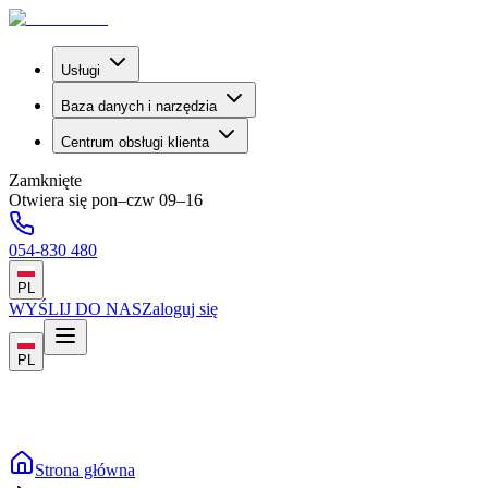
Usługi
Baza danych i narzędzia
Centrum obsługi klienta
Zamknięte
Otwiera się pon–czw 09–16
054-830 480
PL
WYŚLIJ DO NAS
Zaloguj się
PL
Strona główna