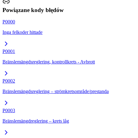
Powiązane kody błędów
P0000
Inga felkoder hittade
P0001
Bränslemängdsreglering, kontrollkrets - Avbrott
P0002
Bränslemängdsreglering – strömkretsområde/prestanda
P0003
Bränslemängdreglering – krets låg