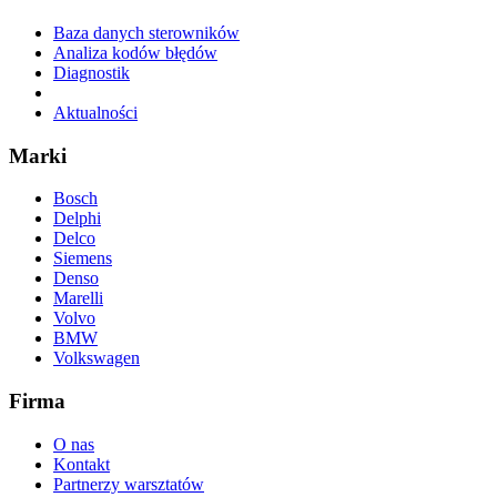
Baza danych sterowników
Analiza kodów błędów
Diagnostik
Aktualności
Marki
Bosch
Delphi
Delco
Siemens
Denso
Marelli
Volvo
BMW
Volkswagen
Firma
O nas
Kontakt
Partnerzy warsztatów