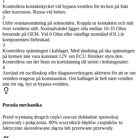
1
Kontrollera kontaktstycket vid bypass-ventilen för tecken på fukt
eller korrosion. Rensa vid behov.
2
Utför resistansmätning på solenoiden. Koppla ur kontakten och mät
över ventilens stift. Normalvärdet ligger ofta mellan 10-35 Ohm
beroende på OEM. Vid 0 Ohm eller oändligt motstånd (OL) är
komponenten förbrukad.
3
Kontrollera spänningen i kablaget. Med tändning på ska spänningen
på kretsen inte vara konstant 12V om ECU försöker styra den.
Kontrollera om det finns en kortslutning till ström i ledningsnätet.
4
Använd ett oscilloskop eller diagnosverktygets aktivtest för att se om
ventilen reagerar på kommandon. Om kablaget är helt men ventilen
inte rör sig, byt ut bypass-ventilen.
Porada mechanika
Przed wymianą drogich części zawsze dokładnie sprawdzaj
przewody i połączenia. 80% wszystkich błędów czujników to
faktycznie skorodowane złącza lub przerwane przewody.