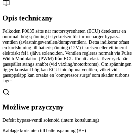
Opis techniczny
Felkoden P0035 sätts när motorstyrenheten (ECU) detekterar en
onormalt hög spänning i styrkretsen för turbocharger bypass-
ventilen (avlastningsventilen/dumpventilen). Detta indikerar oftast
en kortslutning till batterispänning (12V) i kretsen eller ett internt
elektriskt fel i själva solenoiden. Ventilen regleras normalt via Pulse
Width Modulation (PWM) från ECU för att avlasta övertryck när
gasspället stängs snabbt (vid växling/motorbroms). Om spänningen
ligger konstant hög kan ECU inte öppna ventilen, vilket vid
gasuppsläpp kan orsaka en 'compressor surge' som skadar turbons
lager.
Możliwe przyczyny
Defekt bypass-ventil solenoid (intern kortslutning)
Kablage kortsluten till batterispänning (B+)