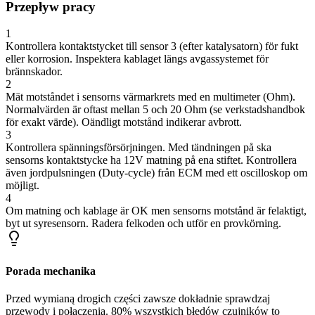
Przepływ pracy
1
Kontrollera kontaktstycket till sensor 3 (efter katalysatorn) för fukt
eller korrosion. Inspektera kablaget längs avgassystemet för
brännskador.
2
Mät motståndet i sensorns värmarkrets med en multimeter (Ohm).
Normalvärden är oftast mellan 5 och 20 Ohm (se verkstadshandbok
för exakt värde). Oändligt motstånd indikerar avbrott.
3
Kontrollera spänningsförsörjningen. Med tändningen på ska
sensorns kontaktstycke ha 12V matning på ena stiftet. Kontrollera
även jordpulsningen (Duty-cycle) från ECM med ett oscilloskop om
möjligt.
4
Om matning och kablage är OK men sensorns motstånd är felaktigt,
byt ut syresensorn. Radera felkoden och utför en provkörning.
Porada mechanika
Przed wymianą drogich części zawsze dokładnie sprawdzaj
przewody i połączenia. 80% wszystkich błędów czujników to