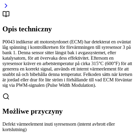
Opis techniczny
P0043 indikerar att motorstyrdonet (ECM) har detekterat en oväntat
låg spänning i kontrollkretsen för förvärmningen till syresensor 3 på
bank 1. Denna sensor sitter längst bak i avgassystemet, efter
katalysatorn, för att övervaka dess effektivitet. Eftersom en
syresensor kräver en arbetstemperatur på cirka 315°C (600°F) för att
generera en korrekt signal, används ett internt värmeelement för att
snabbt nå och bibehålla denna temperatur. Felkoden sätts när kretsen
är jordad eller drar för lite ström i förhållande till vad ECM förväntar
sig via PWM-signalen (Pulse Width Modulation).
Możliwe przyczyny
Defekt värmeelement inuti syresensorn (internt avbrott eller
kortslutning)