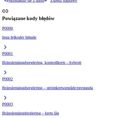
Skontaktuj się z nami
Znajdź naprawę
Powiązane kody błędów
P0000
Inga felkoder hittade
P0001
Bränslemängdsreglering, kontrollkrets - Avbrott
P0002
Bränslemängdsreglering – strömkretsområde/prestanda
P0003
Bränslemängdreglering – krets låg