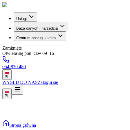
Usługi
Baza danych i narzędzia
Centrum obsługi klienta
Zamknięte
Otwiera się pon–czw 09–16
054-830 480
PL
WYŚLIJ DO NAS
Zaloguj się
PL
Strona główna