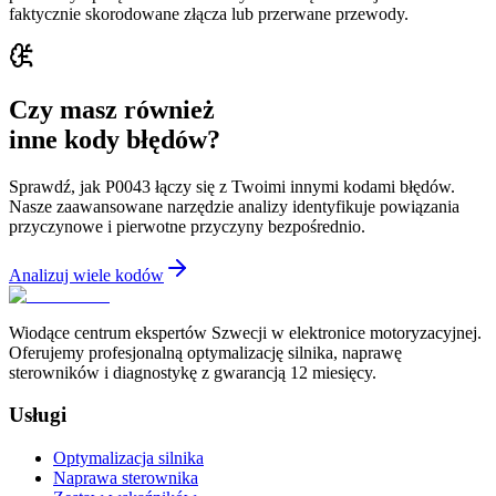
faktycznie skorodowane złącza lub przerwane przewody.
Czy masz również
inne kody błędów?
Sprawdź, jak P0043 łączy się z Twoimi innymi kodami błędów.
Nasze zaawansowane narzędzie analizy identyfikuje powiązania
przyczynowe i pierwotne przyczyny bezpośrednio.
Analizuj wiele kodów
Wiodące centrum ekspertów Szwecji w elektronice motoryzacyjnej.
Oferujemy profesjonalną optymalizację silnika, naprawę
sterowników i diagnostykę z gwarancją 12 miesięcy.
Usługi
Optymalizacja silnika
Naprawa sterownika