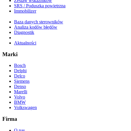
Zestaw wskaźników
SRS / Poduszka powietrzna
Immobilizer
Baza danych sterowników
Analiza kodów błędów
Diagnostik
Aktualności
Marki
Bosch
Delphi
Delco
Siemens
Denso
Marelli
Volvo
BMW
Volkswagen
Firma
O nas