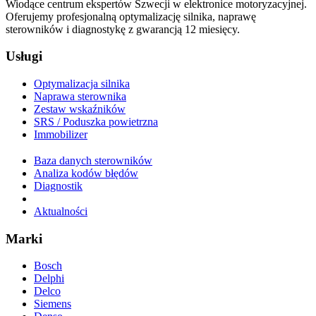
Wiodące centrum ekspertów Szwecji w elektronice motoryzacyjnej.
Oferujemy profesjonalną optymalizację silnika, naprawę
sterowników i diagnostykę z gwarancją 12 miesięcy.
Usługi
Optymalizacja silnika
Naprawa sterownika
Zestaw wskaźników
SRS / Poduszka powietrzna
Immobilizer
Baza danych sterowników
Analiza kodów błędów
Diagnostik
Aktualności
Marki
Bosch
Delphi
Delco
Siemens