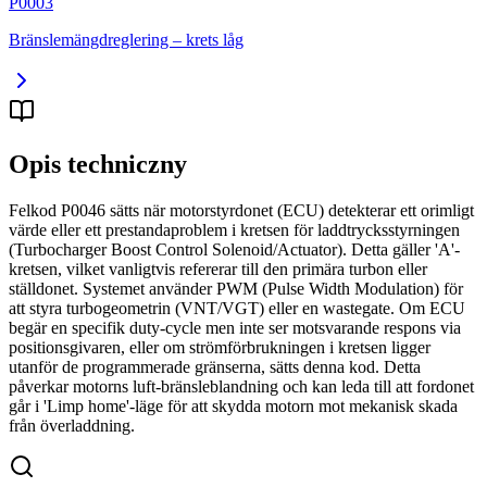
P0003
Bränslemängdreglering – krets låg
Opis techniczny
Felkod P0046 sätts när motorstyrdonet (ECU) detekterar ett orimligt
värde eller ett prestandaproblem i kretsen för laddtrycksstyrningen
(Turbocharger Boost Control Solenoid/Actuator). Detta gäller 'A'-
kretsen, vilket vanligtvis refererar till den primära turbon eller
ställdonet. Systemet använder PWM (Pulse Width Modulation) för
att styra turbogeometrin (VNT/VGT) eller en wastegate. Om ECU
begär en specifik duty-cycle men inte ser motsvarande respons via
positionsgivaren, eller om strömförbrukningen i kretsen ligger
utanför de programmerade gränserna, sätts denna kod. Detta
påverkar motorns luft-bränsleblandning och kan leda till att fordonet
går i 'Limp home'-läge för att skydda motorn mot mekanisk skada
från överladdning.