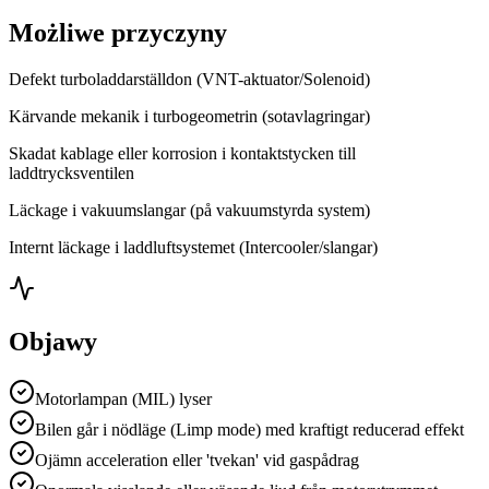
Możliwe przyczyny
Defekt turboladdarställdon (VNT-aktuator/Solenoid)
Kärvande mekanik i turbogeometrin (sotavlagringar)
Skadat kablage eller korrosion i kontaktstycken till
laddtrycksventilen
Läckage i vakuumslangar (på vakuumstyrda system)
Internt läckage i laddluftsystemet (Intercooler/slangar)
Objawy
Motorlampan (MIL) lyser
Bilen går i nödläge (Limp mode) med kraftigt reducerad effekt
Ojämn acceleration eller 'tvekan' vid gaspådrag