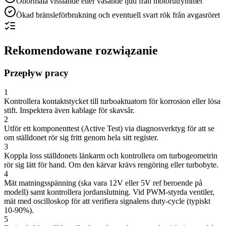
Onormala visslande eller väsande ljud från motorutrymmet
Ökad bränsleförbrukning och eventuell svart rök från avgasröret
Rekomendowane rozwiązanie
Przepływ pracy
1
Kontrollera kontaktstycket till turboaktuatorn för korrosion eller lösa
stift. Inspektera även kablage för skavsår.
2
Utför ett komponenttest (Active Test) via diagnosverktyg för att se
om ställdonet rör sig fritt genom hela sitt register.
3
Koppla loss ställdonets länkarm och kontrollera om turbogeometrin
rör sig lätt för hand. Om den kärvar krävs rengöring eller turbobyte.
4
Mät matningsspänning (ska vara 12V eller 5V ref beroende på
modell) samt kontrollera jordanslutning. Vid PWM-styrda ventiler,
mät med oscilloskop för att verifiera signalens duty-cycle (typiskt
10-90%).
5