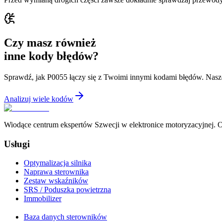
Czy masz również
inne kody błędów?
Sprawdź, jak P0055 łączy się z Twoimi innymi kodami błędów. Nasz
Analizuj wiele kodów
Wiodące centrum ekspertów Szwecji w elektronice motoryzacyjnej. Of
Usługi
Optymalizacja silnika
Naprawa sterownika
Zestaw wskaźników
SRS / Poduszka powietrzna
Immobilizer
Baza danych sterowników