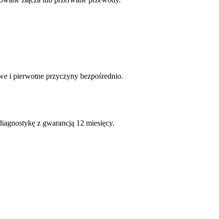
we i pierwotne przyczyny bezpośrednio.
diagnostykę z gwarancją 12 miesięcy.