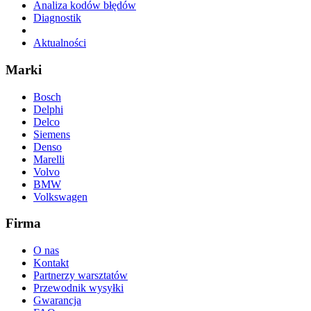
Analiza kodów błędów
Diagnostik
Aktualności
Marki
Bosch
Delphi
Delco
Siemens
Denso
Marelli
Volvo
BMW
Volkswagen
Firma
O nas
Kontakt
Partnerzy warsztatów
Przewodnik wysyłki
Gwarancja