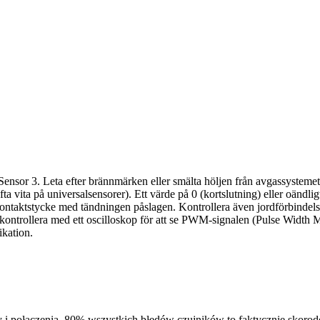
Sensor 3. Leta efter brännmärken eller smälta höljen från avgassystemet
 vita på universalsensorer). Ett värde på 0 (kortslutning) eller oändlig
 kontaktstycke med tändningen påslagen. Kontrollera även jordförbindel
kontrollera med ett oscilloskop för att se PWM-signalen (Pulse Width 
ikation.
 i połączenia. 80% wszystkich błędów czujników to faktycznie skoro