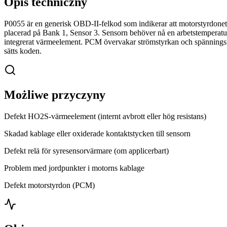
Opis techniczny
P0055 är en generisk OBD-II-felkod som indikerar att motorstyrdonet
placerad på Bank 1, Sensor 3. Sensorn behöver nå en arbetstemperatur 
integrerat värmeelement. PCM övervakar strömstyrkan och spänningsfa
sätts koden.
Możliwe przyczyny
Defekt HO2S-värmeelement (internt avbrott eller hög resistans)
Skadad kablage eller oxiderade kontaktstycken till sensorn
Defekt relä för syresensorvärmare (om applicerbart)
Problem med jordpunkter i motorns kablage
Defekt motorstyrdon (PCM)