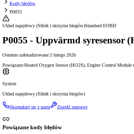
Kody błędów
P0055
Układ napędowy (Silnik i skrzynia biegów)
Standard EOBD
P0055 - Uppvärmd syresensor (
Ostatnio zaktualizowane
:
1 lutego 2026
Powiązane:
Heated Oxygen Sensor (HO2S), Engine Control Module 
System
Układ napędowy (Silnik i skrzynia biegów)
Skontaktuj się z nami
Znajdź naprawę
Powiązane kody błędów