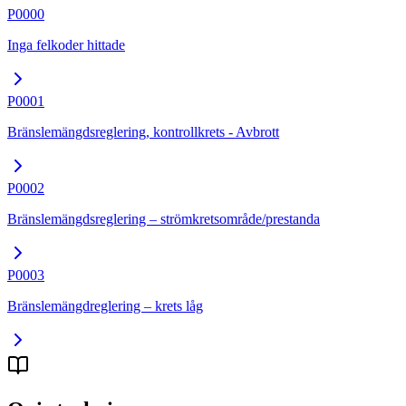
P0000
Inga felkoder hittade
P0001
Bränslemängdsreglering, kontrollkrets - Avbrott
P0002
Bränslemängdsreglering – strömkretsområde/prestanda
P0003
Bränslemängdreglering – krets låg