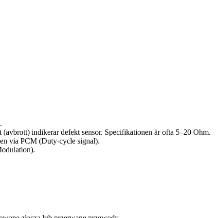
.
t (avbrott) indikerar defekt sensor. Specifikationen är ofta 5–20 Ohm.
sen via PCM (Duty-cycle signal).
Modulation).
dowane złącza lub przerwane przewody.