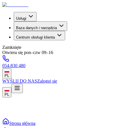
Usługi
Baza danych i narzędzia
Centrum obsługi klienta
Zamknięte
Otwiera się pon–czw 09–16
054-830 480
PL
WYŚLIJ DO NAS
Zaloguj się
PL
Strona główna