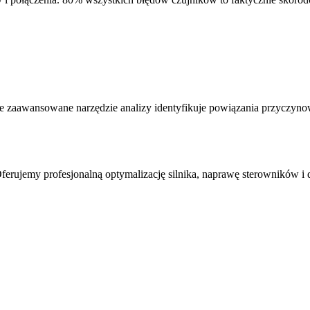
e zaawansowane narzędzie analizy identyfikuje powiązania przyczyno
erujemy profesjonalną optymalizację silnika, naprawę sterowników i 