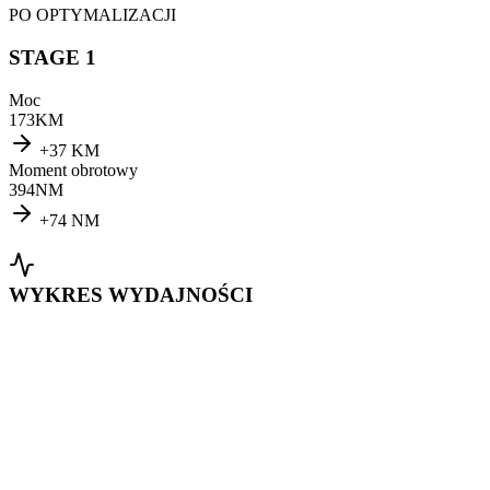
PO OPTYMALIZACJI
STAGE 1
Moc
173
KM
+
37
KM
Moment obrotowy
394
NM
+
74
NM
WYKRES WYDAJNOŚCI