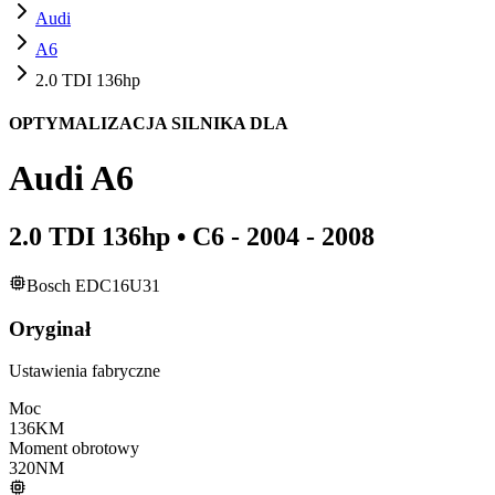
Audi
A6
2.0 TDI 136hp
OPTYMALIZACJA SILNIKA DLA
Audi
A6
2.0 TDI 136hp
•
C6 - 2004 - 2008
Bosch EDC16U31
Oryginał
Ustawienia fabryczne
Moc
136
KM
Moment obrotowy
320
NM