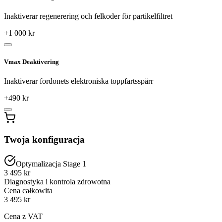
Inaktiverar regenerering och felkoder för partikelfiltret
+
1 000
kr
Vmax Deaktivering
Inaktiverar fordonets elektroniska toppfartsspärr
+
490
kr
Twoja konfiguracja
Optymalizacja Stage 1
3 495 kr
Diagnostyka i kontrola zdrowotna
Cena całkowita
3 495
kr
Cena z VAT