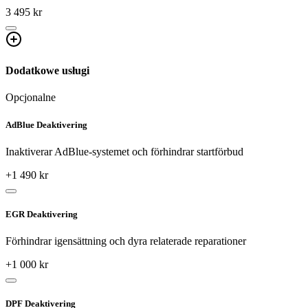
3 495 kr
Dodatkowe usługi
Opcjonalne
AdBlue Deaktivering
Inaktiverar AdBlue-systemet och förhindrar startförbud
+
1 490
kr
EGR Deaktivering
Förhindrar igensättning och dyra relaterade reparationer
+
1 000
kr
DPF Deaktivering