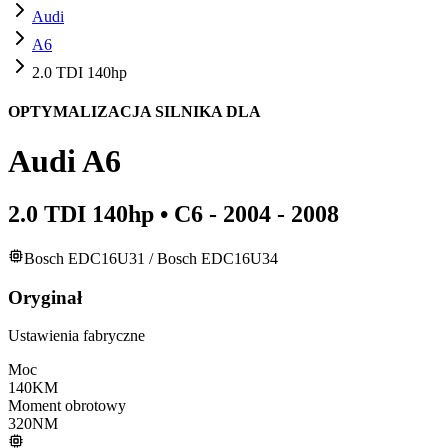
Audi
A6
2.0 TDI 140hp
OPTYMALIZACJA SILNIKA DLA
Audi
A6
2.0 TDI 140hp
•
C6 - 2004 - 2008
Bosch EDC16U31 / Bosch EDC16U34
Oryginał
Ustawienia fabryczne
Moc
140
KM
Moment obrotowy
320
NM