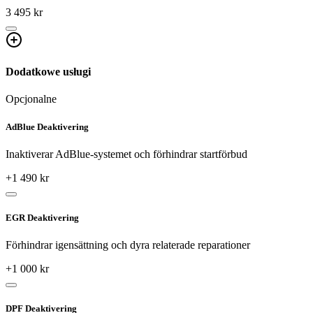
3 495 kr
Dodatkowe usługi
Opcjonalne
AdBlue Deaktivering
Inaktiverar AdBlue-systemet och förhindrar startförbud
+
1 490
kr
EGR Deaktivering
Förhindrar igensättning och dyra relaterade reparationer
+
1 000
kr
DPF Deaktivering