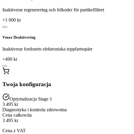
Inaktiverar regenerering och felkoder för partikelfiltret
+
1 000
kr
Vmax Deaktivering
Inaktiverar fordonets elektroniska toppfartsspärr
+
490
kr
Twoja konfiguracja
Optymalizacja Stage 1
3 495 kr
Diagnostyka i kontrola zdrowotna
Cena całkowita
3 495
kr
Cena z VAT