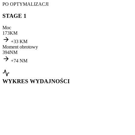
PO OPTYMALIZACJI
STAGE 1
Moc
173
KM
+
33
KM
Moment obrotowy
394
NM
+
74
NM
WYKRES WYDAJNOŚCI