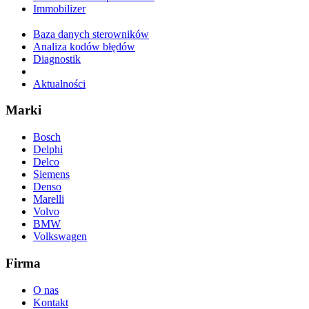
Immobilizer
Baza danych sterowników
Analiza kodów błędów
Diagnostik
Aktualności
Marki
Bosch
Delphi
Delco
Siemens
Denso
Marelli
Volvo
BMW
Volkswagen
Firma
O nas
Kontakt