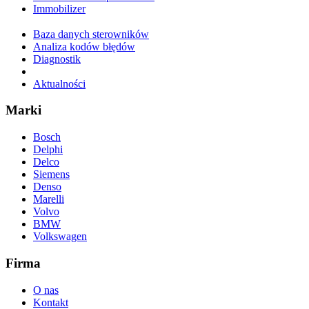
Immobilizer
Baza danych sterowników
Analiza kodów błędów
Diagnostik
Aktualności
Marki
Bosch
Delphi
Delco
Siemens
Denso
Marelli
Volvo
BMW
Volkswagen
Firma
O nas
Kontakt