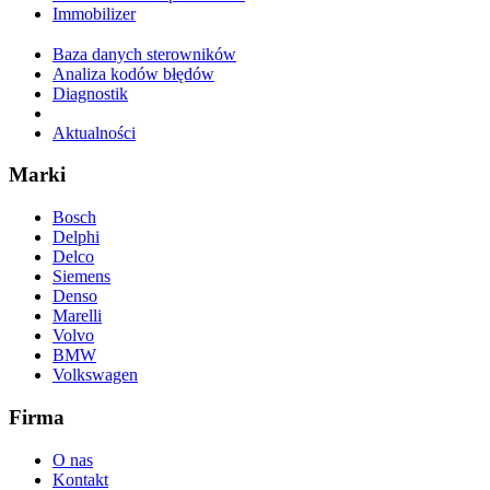
Immobilizer
Baza danych sterowników
Analiza kodów błędów
Diagnostik
Aktualności
Marki
Bosch
Delphi
Delco
Siemens
Denso
Marelli
Volvo
BMW
Volkswagen
Firma
O nas
Kontakt