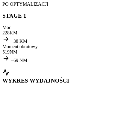
PO OPTYMALIZACJI
STAGE 1
Moc
228
KM
+
38
KM
Moment obrotowy
519
NM
+
69
NM
WYKRES WYDAJNOŚCI