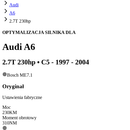
Audi
A6
2.7T 230hp
OPTYMALIZACJA SILNIKA DLA
Audi
A6
2.7T 230hp
•
C5 - 1997 - 2004
Bosch ME7.1
Oryginał
Ustawienia fabryczne
Moc
230
KM
Moment obrotowy
310
NM