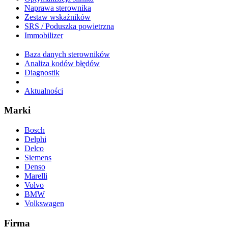
Naprawa sterownika
Zestaw wskaźników
SRS / Poduszka powietrzna
Immobilizer
Baza danych sterowników
Analiza kodów błędów
Diagnostik
Aktualności
Marki
Bosch
Delphi
Delco
Siemens
Denso
Marelli
Volvo
BMW
Volkswagen
Firma