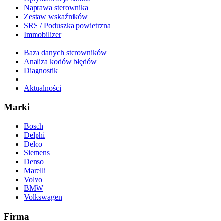
Naprawa sterownika
Zestaw wskaźników
SRS / Poduszka powietrzna
Immobilizer
Baza danych sterowników
Analiza kodów błędów
Diagnostik
Aktualności
Marki
Bosch
Delphi
Delco
Siemens
Denso
Marelli
Volvo
BMW
Volkswagen
Firma