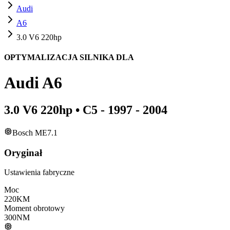
Audi
A6
3.0 V6 220hp
OPTYMALIZACJA SILNIKA DLA
Audi
A6
3.0 V6 220hp
•
C5 - 1997 - 2004
Bosch ME7.1
Oryginał
Ustawienia fabryczne
Moc
220
KM
Moment obrotowy
300
NM