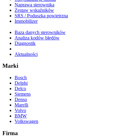
Naprawa sterownika
Zestaw wskaźników
SRS / Poduszka powietrzna
Immobilizer
Baza danych sterowników
Analiza kodów błędów
Diagnostik
Aktualności
Marki
Bosch
Delphi
Delco
Siemens
Denso
Marelli
Volvo
BMW
Volkswagen
Firma