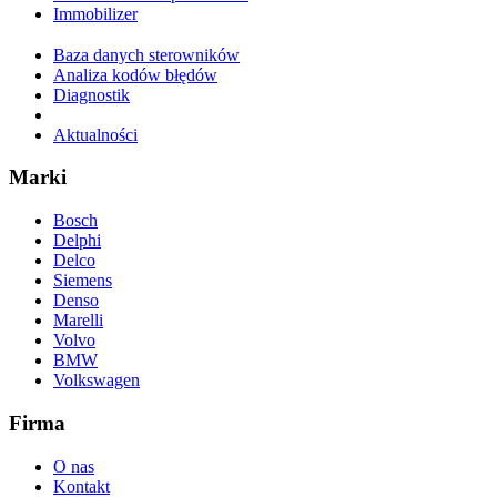
Immobilizer
Baza danych sterowników
Analiza kodów błędów
Diagnostik
Aktualności
Marki
Bosch
Delphi
Delco
Siemens
Denso
Marelli
Volvo
BMW
Volkswagen
Firma
O nas
Kontakt