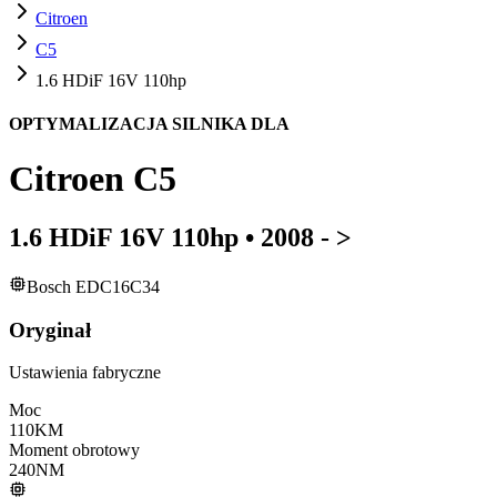
Citroen
C5
1.6 HDiF 16V 110hp
OPTYMALIZACJA SILNIKA DLA
Citroen
C5
1.6 HDiF 16V 110hp
•
2008 - >
Bosch EDC16C34
Oryginał
Ustawienia fabryczne
Moc
110
KM
Moment obrotowy
240
NM