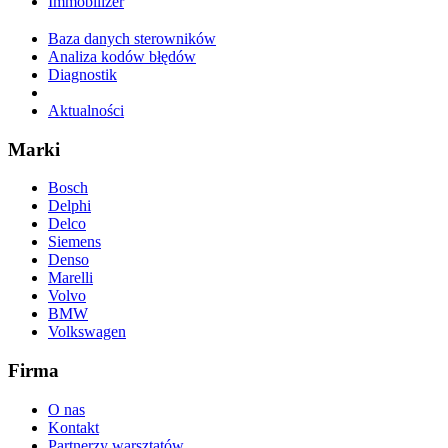
Immobilizer
Baza danych sterowników
Analiza kodów błędów
Diagnostik
Aktualności
Marki
Bosch
Delphi
Delco
Siemens
Denso
Marelli
Volvo
BMW
Volkswagen
Firma
O nas
Kontakt
Partnerzy warsztatów