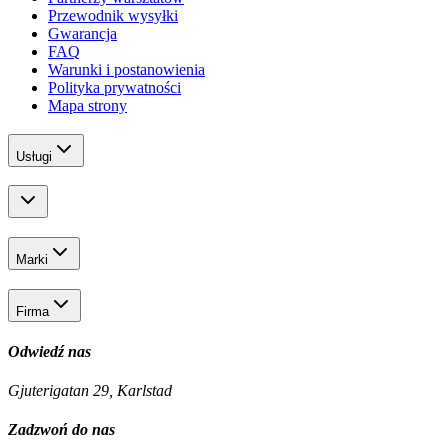
Przewodnik wysyłki
Gwarancja
FAQ
Warunki i postanowienia
Polityka prywatności
Mapa strony
Usługi
Marki
Firma
Odwiedź nas
Gjuterigatan 29, Karlstad
Zadzwoń do nas