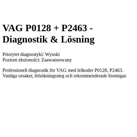
VAG P0128 + P2463 -
Diagnostik & Lösning
Priorytet diagnostyki
:
Wysoki
Poziom złożoności
:
Zaawansowany
Professionell diagnostik för VAG med felkoder P0128, P2463.
Vanliga orsaker, felsökningssteg och rekommenderade lösningar.
Pojazd
VAG
Kody
2 jednostki
Typ analizy