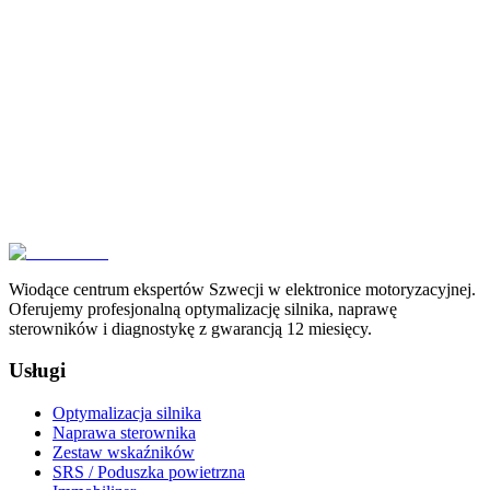
Doświadczenie w Karlstad
Diagnozujemy i naprawiamy zaawansowaną elektronikę
motoryzacyjną na poziomie komponentów.
Skontaktuj się z nami
Wiodące centrum ekspertów Szwecji w elektronice motoryzacyjnej.
Oferujemy profesjonalną optymalizację silnika, naprawę
sterowników i diagnostykę z gwarancją 12 miesięcy.
Usługi
Optymalizacja silnika
Naprawa sterownika
Zestaw wskaźników
SRS / Poduszka powietrzna